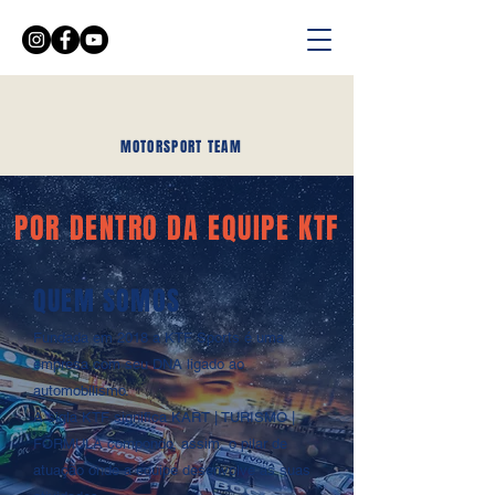
MOTORSPORT TEAM
POR DENTRO DA EQUIPE KTF
QUEM SOMOS
Fundada em 2018 a KTF Sports é uma
empresa com seu DNA ligado ao
automobilismo.
A sigla KTF significa KART | TURISMO |
FÓRMULA compondo, assim, o pilar de
atuação onde a equipe desenvolve as suas