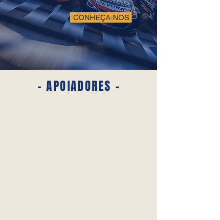
atividades.
CONHEÇA-NOS
- APOIADORES -
Siga-nos
#INSTA-
GRAM